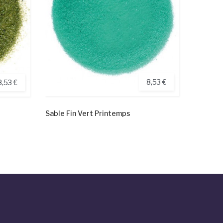
8,53 €
8,53 €
Sable Fin Vert Printemps
Sable V