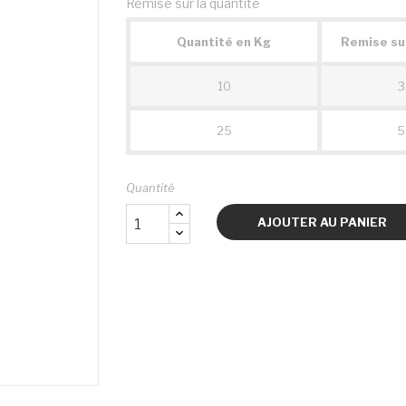
Remise sur la quantité
Quantité en Kg
Remise sur
10
3
25
5
Quantité
AJOUTER AU PANIER