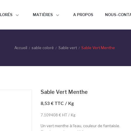
OLORÉS
MATIÈRES
A PROPOS
NOUS-CONT
Accueil
sable coloré
Sable vert
Sable Vert Menthe
Sable Vert Menthe
8,53 €
TTC / Kg
7.109408 € HT / Kg
Un vert menthe à l'eau, couleur de fantaisie.