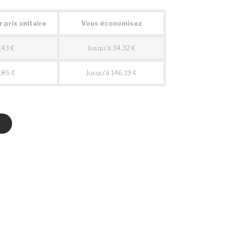
 prix unitaire
Vous économisez
,43 €
Jusqu'à 34,32 €
,85 €
Jusqu'à 146,19 €