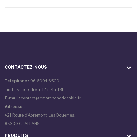
CONTACTEZ-NOUS
Téléphone :
06 6004 6500
lundi - vendredi 9h-12h 14h-18h
E-mail :
contact@lemarchanddesable.fr
Adresse :
421 Route d’Apremont, Les Douèmes,
85300 CHALLANS
PRODUITS