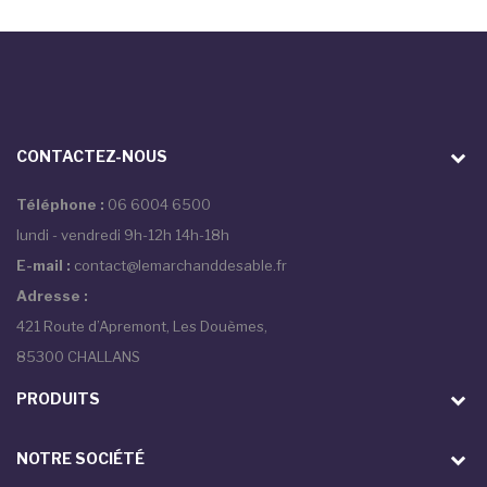
CONTACTEZ-NOUS
Téléphone :
06 6004 6500
lundi - vendredi 9h-12h 14h-18h
E-mail :
contact@lemarchanddesable.fr
Adresse :
421 Route d’Apremont, Les Douèmes,
85300 CHALLANS
PRODUITS
NOTRE SOCIÉTÉ