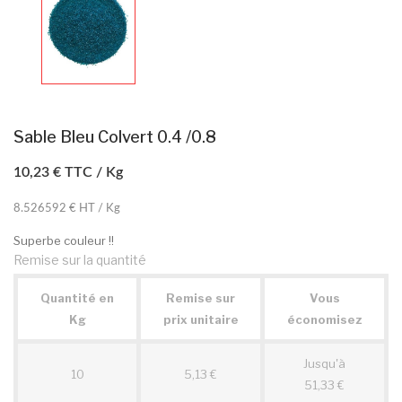
Sable Bleu Colvert 0.4 /0.8
10,23 €
TTC / Kg
8.526592 € HT / Kg
Superbe couleur !!
Remise sur la quantité
Quantité en
Remise sur
Vous
Kg
prix unitaire
économisez
Jusqu'à
10
5,13 €
51,33 €